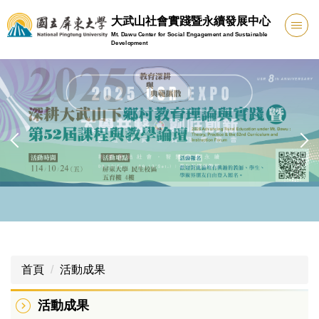
跳
大武山社會實踐暨永續發展中心
到
Mt. Dawu Center for Social Engagement and Sustainable
主
Development
要
內
容
區
首頁
活動成果
活動成果