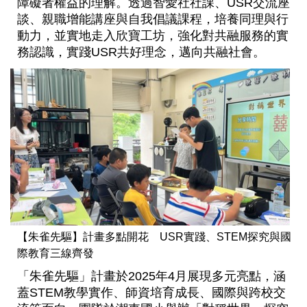
障礙者權益的理解。透過智愛社社課、USR交流座
談、親職增能講座與自我倡議課程，培養同理與行
動力，並實地走入欣寶工坊，強化對共融服務的實
務認識，實踐USR共好理念，邁向共融社會。
【朱雀先驅】計畫多點開花 USR實踐、STEM探究與國
際教育三線齊發
「朱雀先驅」計畫於2025年4月展現多元亮點，涵
蓋STEM教學實作、師資培育成長、國際與跨校交