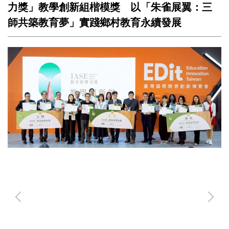
力獎」教學創新組楷模獎 以「朱雀展翼：三
師共築教育夢」實踐鄉村教育永續發展