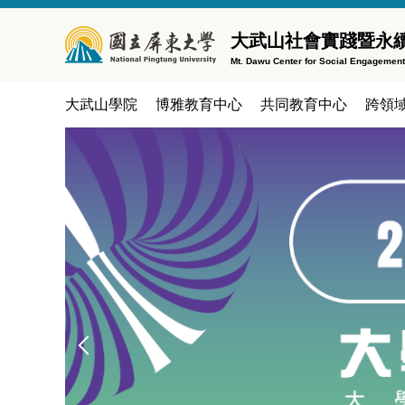
跳
到
大武山社會實踐暨永
主
Mt. Dawu Center for Social Engagemen
要
內
大武山學院
博雅教育中心
共同教育中心
跨領
容
區