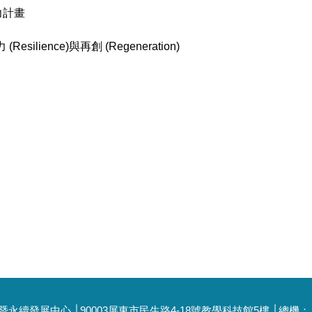
力計畫
lience)與再創 (Regeneration)
展中心 │90003屏東市民生路4-18號教學科技館5樓 │總機： 08-766