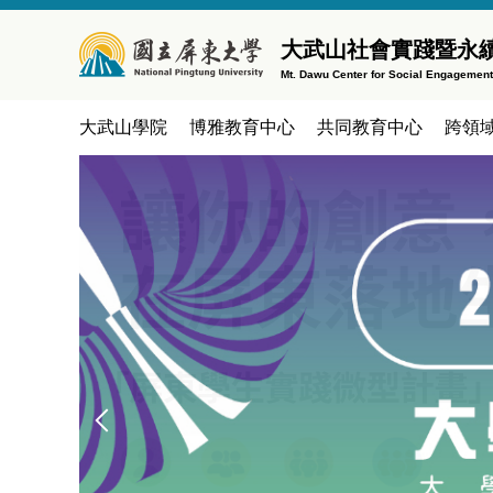
跳
到
大武山社會實踐暨永
主
Mt. Dawu Center for Social Engagemen
要
內
大武山學院
博雅教育中心
共同教育中心
跨領
容
區