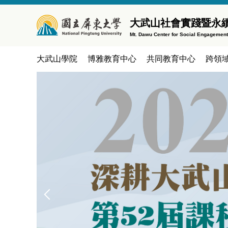
跳
到
大武山社會實踐暨永
主
Mt. Dawu Center for Social Engagemen
要
內
大武山學院
博雅教育中心
共同教育中心
跨領
容
區