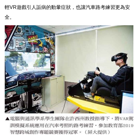
輕VR遊戲引人詬病的動暈症狀，也讓汽車路考練習更為安
全。