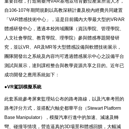
重要目標，打造南臺灣VAR基地並培育數位產業所需人才，
自106-107年期間規劃以高教深耕計畫及校內經費共同建置
「VAR體感技術中心」，這是目前國內大學最大型的VR∕AR
體感研發中心，透過本校跨域團隊（資訊學院、管理學院、
人文社會學院、教育學院、理學院）參與體感專題開發研
究，並以VR、AR及MR等大型體感設備與軟體技術展示，
團隊開發出之系統及內容均可透過體感展示中心之設備平台
測試與展示，達到課程整合與教學資源共享之目的。近年已
成功開發之應用系統如下：
●VR駕訓模擬系統
此套系統參考屏東監理站公布的路考路線，以及汽車考照的
路考評分方式，並搭配六軸史都華平台（Stewart Platform
Base Manipulator），模擬汽車行進中的加速、減速及轉
彎、碰撞等情境，營造逼真的3D場景和體感回饋，大幅減