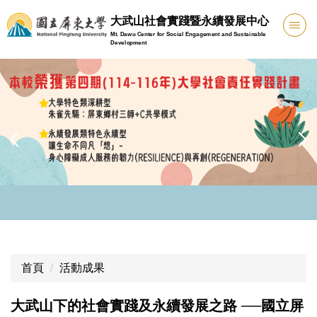
跳
大武山社會實踐暨永續發展中心
到
Mt. Dawu Center for Social Engagement and Sustainable
主
Development
要
內
容
區
首頁
活動成果
大武山下的社會實踐及永續發展之路 ──國立屏