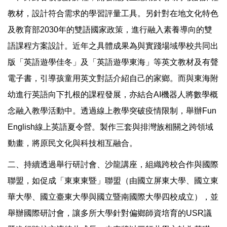
教材，設計符合需求的學習評量工具。另針對在地文化特色
及教育部2030年的雙語國家政策，進行融入素養導向的雙
語課程方案設計。近年之具體成果為與實踐場域學校共同出
版「英語遊學佳冬」及「英語遊學東海」等英文教材及有聲
電子書，引導孩童用英文對話介紹自己的家鄉。而與東海附
幼進行英語向下扎根的課程發展，亦結合AI機器人將數學概
念融入教學活動中。透過線上教學突破疫情限制，舉辦Fun
English線上英語夏令營。製作三套與排灣族相關之跨領域
動畫，將原民文化與科技相互融合。
二、持續透過舉行研討會、沙龍講座，組織跨校合作與國際
聯盟，如促成「東東東暨」聯盟（由國立屏東大學、國立東
華大學、國立臺東大學與國立暨南國際大學四校成立），並
舉辦國際研討會，讓多所大學針對偏鄉師資培育的USR議