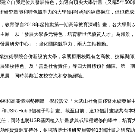
建立自我定位與發展特色，如邁向頂尖大學計畫（又稱5年500億計
讓有學術研究量能和特色競爭力的大學獲得鉅額的經費挹注，但也造
，教育部自2018年起推動第一期高等教育深耕計畫，各大學則
主軸，以「發展大學多元特色，培育新世代優質人才」為願景，
發展研究中心」：強化國際競爭力，兩大主軸推動。
業技術學院合併新設的大學，承襲原兩校既有之高教、技職與師資培
展學校特色」及「善盡社會責任」等四大目標預作鋪陳。第一期
果展，同時與鄰近友校交流和交換經驗。
遠地區和高關懷弱勢團體，學校設立「大武山社會實踐暨永續發展
USR-Hub 3個種子型計畫。截至目前，這13個計畫總共有本
SR基因植入計畫參與或課程選修的學生，培育大學生社會責任（Universi
政與經費資源支持外，並聘請博士後研究員帶領13個計畫之研究