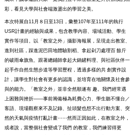
彩，看見大學與社會端激盪出的學習之美。
本次特展自11月８日至13日，彙整107年至111年的執行
USR計畫的經驗與成果，包含教學內容、場域活動、學生
實作等項目。以「教室之外」攝影海報展，呈現走出教室、
進到社區，踩進泥巴田地體驗割稻、拿起剁刀處理百 餘斤
的破雨傘旗魚、跟著總鋪師拿起大鍋鏟料理、與社區伙伴一
起手作自然生態步道等學習歷程，透過多樣的共 創實作設
計，讓學生對社會有更多的認識，並培育在地關懷及社會參
與的能力。「教室之外」並非全然順遂有 趣。我們經常遇
上困難與挫折——事前籌備極為耗費心力、學生聽不懂台／
客語、現場觀察來不及記錄、扯頭髮也想不出行動方案、突
然的天氣與疫情打亂計畫⋯⋯然而正因如此，在教室之外，
或者說，當整個社會變成了我們 的教室，我們練習得更