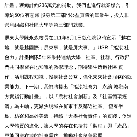
計畫，獲總計約236萬元的補助。我們也進行就業媒合，引
導約50位有意願 投身第三部門公益實踐的畢業生，投入非
營利組織和社區大學等第三部門就業。
屏東大學陳永森校長在111年8月1日就任演說時宣示「越在
地，就是越國際；屏東事，就是屏大事。」USR「搖滾 社
會力」計畫團隊5年來秉持連結大學、社區、社群、行政部
門共同學習在地知識的教學理念，期待學生透過社區 實
作，活用課程知識，投身社會公益，強化未來社會服務的就
業能力。下一期，我們將提出「搖滾社會力：永續 城鄉南
方實踐行動計畫」，以「農村社會創新」及「社區循環經
濟」為主軸，更聚焦場域在屏東市及鄰近社區、 恆春半
島、枋寮和高雄美濃，持續「大學社會責任」的實踐，促進
大學體質的進化，讓大學的存在包括其「製程」與「產品」
更能回應在地的社會需求，推動社會良善發展。