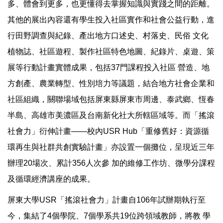
多、體會到更多，也更懂得去掌握知識與實踐之間的距離。
其他的展出內容還有學生投入社區實作和社會公益行動，進
行田野調查與紀錄、產出地方口述史、村落史、民俗 文化
植物誌、社區遊程、製作社區特色地圖、紀錄片、桌遊、策
展等行動計畫實體成果，包括37門課程投入社區 營造、地
方創產、農業轉型、性別培力等議題，結合地方社會企業和
社區組織，關聯場域包括屏東縣屏東市周邊、泰武鄉、恆春
半島、高雄市美濃區及台南新化社大所轄區域等。而「搖滾
社會力」衍伸計畫——校內USR Hub「重修舊好：資源循
環再生與社群共創實驗計畫」亦設置一個攤位，呈現近三年
辦理20場次、累計356人次參 加的維修工作坊、微學分課程
及循環經濟講座的成果。
屏東大學USR「搖滾社會力」計畫自106年試辦期執行至
今，集結了4個學院、7個學系共19位跨領域教師，將教 學