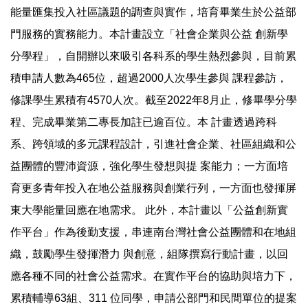
能量匯集投入社區議題的調查與實作，培育畢業生於公益部
門服務的實務能力。本計畫設立「社會企業與公益 創新學
分學程」，自開辦以來吸引各科系的學生熱烈參與，目前累
積申請人數為465位，超過2000人次學生參與 課程參訪，
修課學生累積有4570人次。截至2022年8月止，修畢學分學
程、完成畢業第二專長加註已逾百位。本 計畫透過跨科
系、跨領域的多元課程設計，引進社會企業、社區組織和公
益團體的豐沛資源，強化學生發想與提 案能力；一方面培
育更多青年投入在地公益服務與創業行列，一方面也發揮屏
東大學能量回應在地需求。 此外，本計畫以「公益創新實
作平台」作為後勤支援，串連南台灣社會公益團體和在地組
織，鼓勵學生發揮潛力 與創意，組隊撰寫行動計畫，以回
應各種不同的社會公益需求。在實作平台的協助與培力下，
累積輔導63組、311 位同學，申請公部門和民間單位的提案