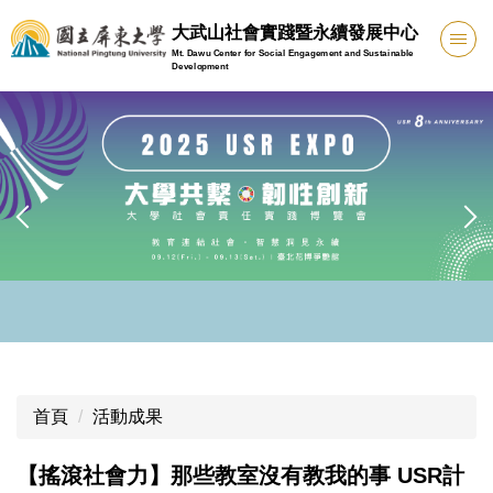
跳
大武山社會實踐暨永續發展中心
到
Mt. Dawu Center for Social Engagement and Sustainable
主
Development
要
內
容
區
首頁
活動成果
【搖滾社會力】那些教室沒有教我的事 USR計