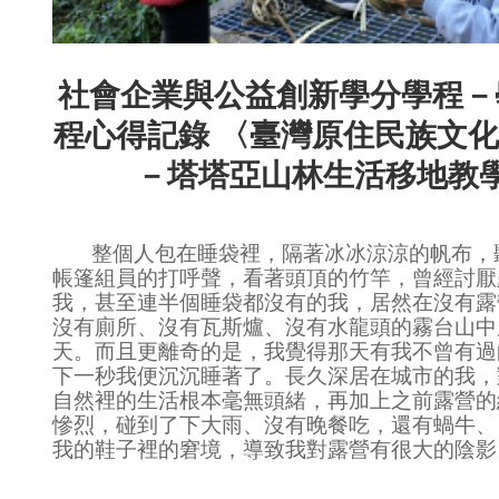
社會企業與公益創新學分學程－
程心得記錄 〈臺灣原住民族文
－塔塔亞山林生活移地教
整個人包在睡袋裡，隔著冰冰涼涼的帆布，
帳篷組員的打呼聲，看著頭頂的竹竿，曾經討厭
我，甚至連半個睡袋都沒有的我，居然在沒有露
沒有廁所、沒有瓦斯爐、沒有水龍頭的霧台山中
天。而且更離奇的是，我覺得那天有我不曾有過
下一秒我便沉沉睡著了。長久深居在城市的我，
自然裡的生活根本毫無頭緒，再加上之前露營的
慘烈，碰到了下大雨、沒有晚餐吃，還有蝸牛、
我的鞋子裡的窘境，導致我對露營有很大的陰影