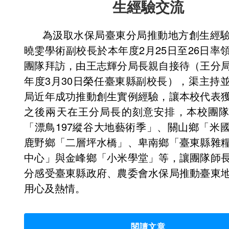
生經驗交流
為汲取水保局臺東分局推動地方創生經
曉雯學術副校長於本年度2月25日至26日率
團隊拜訪，由王志輝分局長親自接待（王分
年度3月30日榮任臺東縣副校長），渠主持
局近年成功推動創生實例經驗，讓本校代表
之後兩天在王分局長的刻意安排，本校團
「漂鳥197縱谷大地藝術季」、關山鄉「米
鹿野鄉「二層坪水橋」、卑南鄉「臺東縣雜
中心」與金峰鄉「小米學堂」等，讓團隊師
分感受臺東縣政府、農委會水保局推動臺東
用心及熱情。
閱讀文章