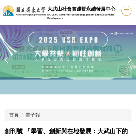
跳
大武山社會實踐暨永續發展中心
到
Mt. Dawu Center for Social Engagement and Sustainable
主
Development
要
內
容
區
首頁
電子報
創刊號 「學習、創新與在地發展：大武山下的