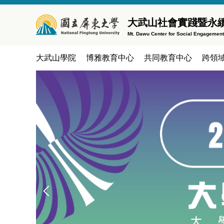
跳
到
大武山社會實踐暨永
主
Mt. Dawu Center for Social Engagemen
要
內
大武山學院
博雅教育中心
共同教育中心
跨領
容
區