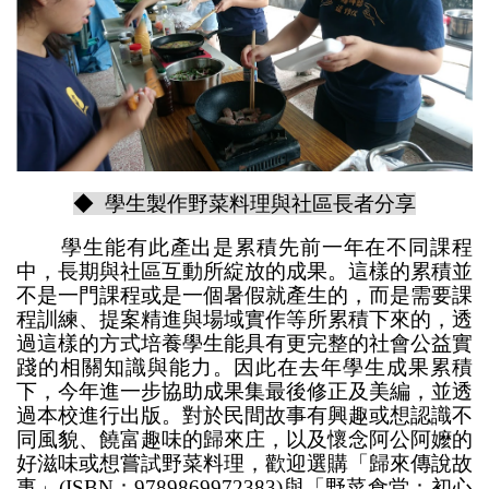
◆ 學生製作野菜料理與社區長者分享
學生能有此產出是累積先前一年在不同課程
中，長期與社區互動所綻放的成果。這樣的累積並
不是一門課程或是一個暑假就產生的，而是需要課
程訓練、提案精進與場域實作等所累積下來的，透
過這樣的方式培養學生能具有更完整的社會公益實
踐的相關知識與能力。因此在去年學生成果累積
下，今年進一步協助成果集最後修正及美編，並透
過本校進行出版。對於民間故事有興趣或想認識不
同風貌、饒富趣味的歸來庄，以及懷念阿公阿嬤的
好滋味或想嘗試野菜料理，歡迎選購「歸來傳說故
事」(ISBN：9789869972383)與「野菜食堂：初心