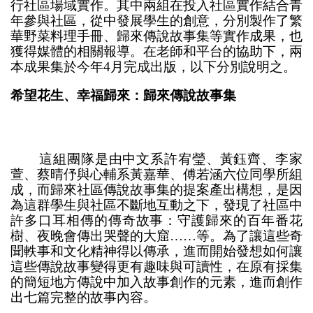
行社區場域實作。其中兩組在投入社區實作結合青
年參與社區，從中發展學生的創意，分別製作了繁
華野菜料理手冊、歸來傳說故事集等實作成果，也
獲得媒體的相關報導。在老師和平台的協助下，兩
本成果集於今年4月完成出版，以下分別說明之。
希望花生、幸福歸來：歸來傳說故事集
這組團隊是由中文系許宥瑩、黃鈺齊、李家
萱、蔡晴伃與心輔系黃嘉華、傅若涵六位同學所組
成，而歸來社區傳說故事集的提案產出構想，是因
為這群學生與社區不斷地互動之下，發現了社區中
許多口耳相傳的傳奇故事：守護歸來的百年番花
樹、夜晚會傳出哭聲的大窟……等。為了讓這些奇
聞軼事和文化精神得以傳承，進而開始發想如何讓
這些傳說故事變得更有趣味與可讀性，在原有採集
的簡短地方傳說中加入故事創作的元素，進而創作
出七篇完整的故事內容。