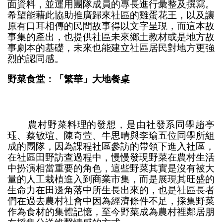
面資料，並運用團隊成員的專長進行彙整及撰寫。
希望能藉此協助推廣歸來社區的雞蛋花王，以及讓
原有口耳相傳的民間故事得以文字呈現，而這本故
事集的產出，也提供社區未來鄉土教材或是地方故
事劇本的基礎，未來也能建立社區居民對地方更強
烈的認同感。
野菜食堂：「繁華」大地餐桌
農村野菜料理的發想，是由社發系同學趙亭
珏、蔡敏瑄、陳奇萱、牛思晴與李瑜五位同學所組
成的團隊，因為課程社區參訪的帶領下進入社區，
在社區田野訪查過程中，慢慢發現野菜在農村生活
中扮演相當重要的角色，這些野菜其實是沒有被大
量的人工栽植進入到商業市集，而是展現其旺盛的
生命力在田邊角落中所生長出來的，也是社區長者
們在過去農村社會中因為經濟條件不足，採集野菜
作為食材的集體記憶，至今野菜成為農村裡鄰居朋