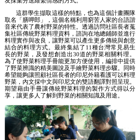
友採集分送維繫情感的方式。
這群學生擷取這樣的特點，也為這個計畫團隊
取名「膳呷郎」，這個名稱利用窮苦人家的台語諧
音來代表了農村野菜的特性。透過訪問社區長者蒐
集社區傳統野菜料理資料，諮詢在地總鋪師並進行
料理實作與改良，讓野菜可以產生更多傳統與創意
結合的料理方式。最終集結了11種台灣常見易生
長的野菜，及發想創造出30道的野菜相關料理。
為了使野菜料理手冊能更加方便使用，編排中提供
了野菜辨識的精美圖說及手繪野菜料理步驟。同時
希望能夠讓照顧社區長者的印尼外籍看護可以料理
野菜，內文採中文與印尼文的雙語翻譯對照呈現。
期望藉由手冊讓傳統野菜料理的製作方式得以分
享，讓更多人了解到野菜的相關知識及用途。