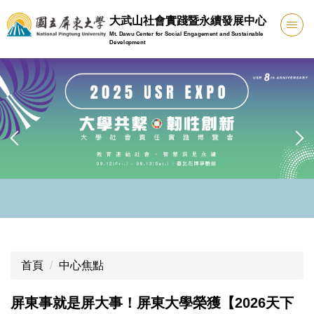
跳
大武山社會實踐暨永續發展中心
到
Mt. Dawu Center for Social Engagement and Sustainable
主
Development
要
內
容
區
首頁
中心焦點
屏東事就是屏大事！屏東大學榮獲【2026天下