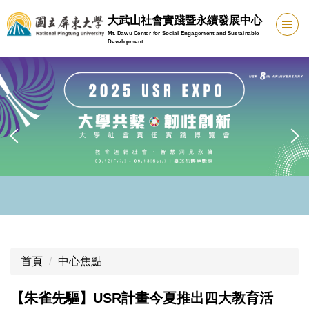
跳
大武山社會實踐暨永續發展中心
到
Mt. Dawu Center for Social Engagement and Sustainable
主
Development
要
內
容
區
首頁
中心焦點
【朱雀先驅】USR計畫今夏推出四大教育活