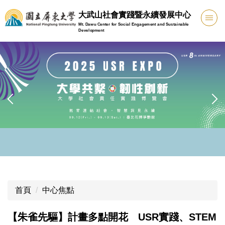
跳
大武山社會實踐暨永續發展中心
到
Mt. Dawu Center for Social Engagement and Sustainable
主
Development
要
內
容
區
首頁
中心焦點
【朱雀先驅】計畫多點開花 USR實踐、STEM