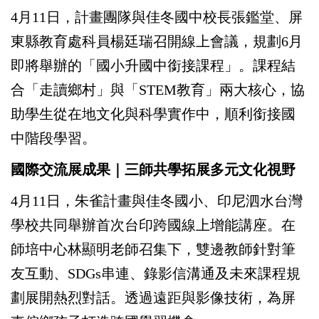
4
月11日，計畫團隊與佳冬國中校長張鑑堂、屏
東縣教育處科員楊廷瑞召開線上會議，規劃6月
即將舉辦的「國小升國中銜接課程」。課程結
合「走讀鄉村」與「STEM教育」兩大核心，協
助學生從在地文化與科學實作中，順利銜接國
中階段學習。
國際交流展成果｜三師共學拓展多元文化視野
4
月11日，朱雀計畫與佳冬國小、印尼泗水台灣
學校共同舉辦首次台印跨國線上增能講座。在
師培中心林顯明老師召集下，雙邊教師針對筆
友互動、SDGs串連、錄影信溝通及未來課程規
劃展開熱烈對話。透過遠距與影像技術，為屏