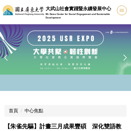
跳
大武山社會實踐暨永續發展中心
到
Mt. Dawu Center for Social Engagement and Sustainable
主
Development
要
內
容
區
首頁
中心焦點
【朱雀先驅】計畫三月成果豐碩 深化雙語教