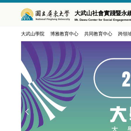
跳
到
大武山社會實踐暨永
主
Mt. Dawu Center for Social Engagemen
要
內
大武山學院
博雅教育中心
共同教育中心
跨領
容
區