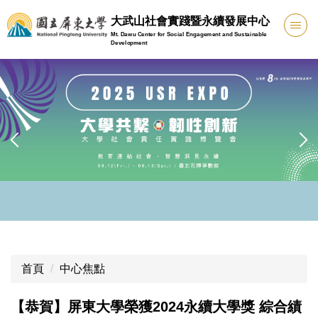
跳
大武山社會實踐暨永續發展中心
到
Mt. Dawu Center for Social Engagement and Sustainable
主
Development
要
內
容
區
首頁
中心焦點
【恭賀】屏東大學榮獲2024永續大學獎 綜合績