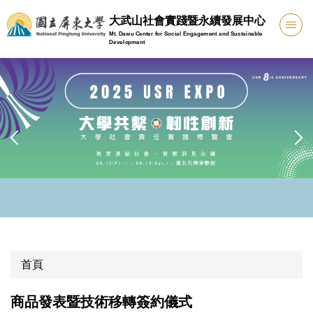
跳
大武山社會實踐暨永續發展中心
到
Mt. Dawu Center for Social Engagement and Sustainable
主
Development
要
內
容
區
首頁
商品發表暨技術移轉簽約儀式