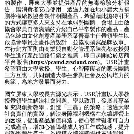
的製作，屏東大學並提供產品的無毒檢驗分析報
告，讓消費者安心使用。透過九如在地小農大方捐
贈檸檬給啟協會製作相關產品，希望藉此拋磚引玉
的方式讓更多人來支持在地弱勢團體。會場上由啟
協會學員自信滿滿的介紹自己平常製作的產品，產
品包裝由文化創意產業學系葉晉嘉主任帶領學生以
啟協會學員之畫作所設計，並協助撰寫品牌故事。
在行銷方面則由商業與自動化管理系陳亮都教授與
學生進行產品通路行銷之推廣，即日起開始於店商
平台販售(
https://pcamd.zrscloud.com
)。USR計畫
希望藉由大學教授、學生、心智障礙者的家長團體
三方互惠，共同創造大學生參與社會及公民培力的
典範，為地方發展而努力。
國立屏東大學校長古源光表示，USR計畫以大學教
授帶領學生解決社會問題、學以致用，發展其專業
研究與創新教學，創造「三贏」的策略；透過大學
社會責任的實踐，解決身障福利機構在永續經營上
的困境，促進產品加值再造，使心智障礙者可自力
完成產品，增加心智障礙成人的工作成就感，提升
弱勢團體生產力，為機構永續經營提供充沛能量。