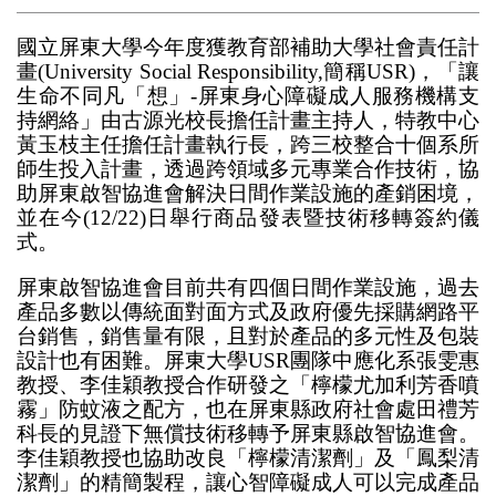
國立屏東大學今年度獲教育部補助大學社會責任計
畫(University Social Responsibility,簡稱USR)，「讓
生命不同凡「想」-屏東身心障礙成人服務機構支
持網絡」由古源光校長擔任計畫主持人，特教中心
黃玉枝主任擔任計畫執行長，跨三校整合十個系所
師生投入計畫，透過跨領域多元專業合作技術，協
助屏東啟智協進會解決日間作業設施的產銷困境，
並在今(12/22)日舉行商品發表暨技術移轉簽約儀
式。
屏東啟智協進會目前共有四個日間作業設施，過去
產品多數以傳統面對面方式及政府優先採購網路平
台銷售，銷售量有限，且對於產品的多元性及包裝
設計也有困難。屏東大學USR團隊中應化系張雯惠
教授、李佳穎教授合作研發之「檸檬尤加利芳香噴
霧」防蚊液之配方，也在屏東縣政府社會處田禮芳
科長的見證下無償技術移轉予屏東縣啟智協進會。
李佳穎教授也協助改良「檸檬清潔劑」及「鳳梨清
潔劑」的精簡製程，讓心智障礙成人可以完成產品