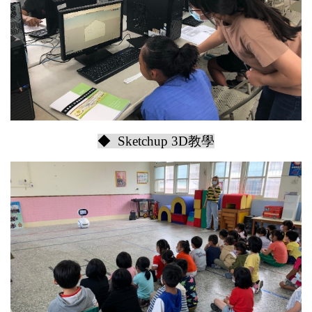
◆ Sketchup 3D教學