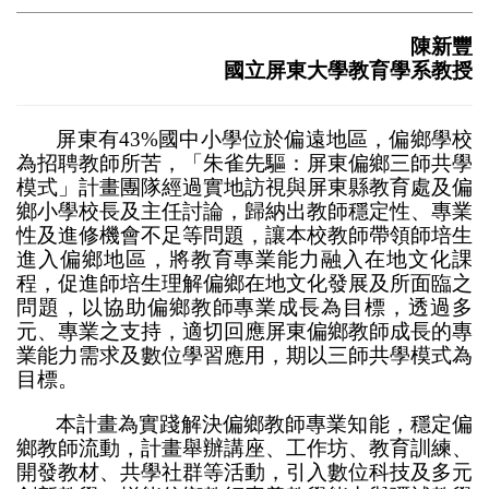
陳新豐
國立屏東大學教育學系教授
屏東有43%國中小學位於偏遠地區，偏鄉學校
為招聘教師所苦，「朱雀先驅：屏東偏鄉三師共學
模式」計畫團隊經過實地訪視與屏東縣教育處及偏
鄉小學校長及主任討論，歸納出教師穩定性、專業
性及進修機會不足等問題，讓本校教師帶領師培生
進入偏鄉地區，將教育專業能力融入在地文化課
程，促進師培生理解偏鄉在地文化發展及所面臨之
問題，以協助偏鄉教師專業成長為目標，透過多
元、專業之支持，適切回應屏東偏鄉教師成長的專
業能力需求及數位學習應用，期以三師共學模式為
目標。
本計畫為實踐解決偏鄉教師專業知能，穩定偏
鄉教師流動，計畫舉辦講座、工作坊、教育訓練、
開發教材、共學社群等活動，引入數位科技及多元