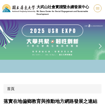
跳
大武山社會實踐暨永續發展中心
到
Mt. Dawu Center for Social Engagement and Sustainable
主
Development
要
內
容
區
首頁
落實在地偏鄉教育與推動地方網路發展之連結