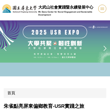
跳
大武山社會實踐暨永續發展中心
到
Mt. Dawu Center for Social Engagement and Sustainable
主
Development
要
內
容
區
首頁
朱雀點亮屏東偏鄉教育-USR實踐之旅