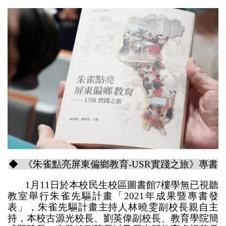
◆ 《朱雀點亮屏東偏鄉教育-USR實踐之旅》專書
1月11日於本校民生校區圖書館7樓學無已視聽
教室舉行朱雀先驅計畫「2021年成果暨專書發
表」，朱雀先驅計畫主持人林曉雯副校長親自主
持，本校古源光校長、劉英偉副校長、教育學院簡