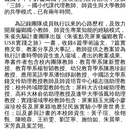
「三師」－國小代課代理教師、師資生與大學教師
的共學模式，已有兩年時間。
為記錄團隊成員執行以來的心路歷程，及致力
開展偏鄉國小教師、師資生專業知能的經驗模式，
朱雀先驅計畫團隊出版《朱雀點亮屏東偏鄉教育-
USR實踐之旅》一書，收錄6篇學術論文、7篇實
務文章、教案分享及大事記，教師提供之教案皆為
執行計畫時帶師資生進入場域，產出的教案成果。
專書作者包含校內團隊教師：教育學系陳新豐教
授、教育學系楊智穎教授、幼兒教育學系陳惠珍副
教授、應用英語學系潘怡靜副教授、中國語文學系
鐘文伶助理教授教師及師資培育中心楊志強助理教
授；校外跨域聯盟教師包含：屏科大古佳峻助理教
授、高科大林俞佑助理教授及逢甲大學張鳳玲助理
教授；實踐場域學校教師包含：屏東縣玉光國小廖
淑珍校長及屏東縣地磨兒民族實驗小學唐世勇主
任；以及參與計畫的本校師資生：黃子瑄、徐翎
甄、陳曉蓉、王祈雯、劉芷寧、施怡如、朱晨華、
宋芳真及葉芷翎。