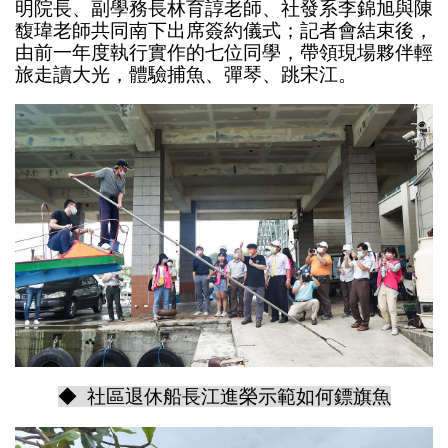
明院長、副學務長林育諄老師、社發系李錦旭與陳
馥瑋老師共同南下出席簽約儀式；記者會結束後，
由前一年度執行實作的七位同學，帶領現場夥伴輕
旅走讀大光，體驗捕魚、彈琴、跳宋江。
◆ 社區退休船長江進榮示範如何鏢旗魚