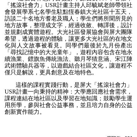
「搖滾社會力」USR計畫主持人邱毓斌老師帶領社
會發展學系七名學生駐點恆春鎮大光社區十五天，
訪談二十名地方耆老及職人；學生們將所聞所見的
地方故事，整理成文字，經過收斂、轉譯後，設計
並規劃成實體遊程。大光社區發展協會與屏大團隊
希望，透過遊程的體驗，讓更多大光社區的在地文
化與人文故事被看見。同學們最後於九月份產出
「尋找記憶中的大光童年」，遊程內容包含在地永
續漁業、鏢旗魚傳統漁法、聽月琴猜意涵、宋江陣
武術體驗兵器等，以遊戲結合社區文化，讓遊程不
僅只是解說，更具創意及在地特色。
這樣的課程實踐行動，是屏大「搖滾社會力」
USR計畫一向秉持的精神：大學應回應社會需求，
課程連結在地社區以及學習在地知識；鼓勵學生運
用所學，參與社會公益事務，並且培力自身的公益
創新實作能力。