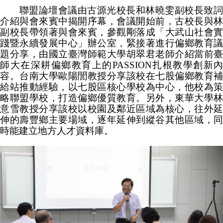
聯盟論壇會議由古源光校長和林曉雯副校長致詞
介紹與會來賓中揭開序幕，會議開始前，古校長與林
副校長帶領著與會來賓，參觀剛落成「大武山社會實
踐暨永續發展中心」辦公室，緊接著進行偏鄉教育議
題分享，由國立臺灣師範大學胡翠君老師介紹當前臺
師大在深耕偏鄉教育上的PASSION扎根教學創新內
容。台南大學歐陽誾教授分享該校在七股偏鄉教育補
給站推動經驗，以七股區核心學校為中心，他校為策
略聯盟學校，打造偏鄉優質教育。另外，東華大學林
意雪教授分享該校以校園及鄰近區域為核心，往外延
伸的壽豐鄉主要場域，逐年延伸到縱谷其他區域，同
時能建立地方人才資料庫。