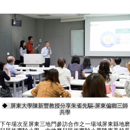
◆ 屏東大學陳新豐教授分享朱雀先驅-屏東偏鄉三師
共學
下午場次至屏東三地門參訪合作之一場域屏東縣地磨