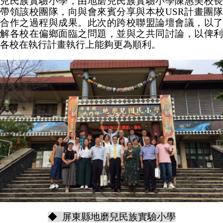
兒民族實驗小學，由地磨兒民族實驗小學陳惠美校長
帶領該校團隊，向與會來賓分享與本校USR計畫團隊
合作之過程與成果。此次的跨校聯盟論壇會議，以了
解各校在偏鄉面臨之問題，並與之共同討論，以俾利
各校在執行計畫執行上能夠更為順利。
◆ 屏東縣地磨兒民族實驗小學